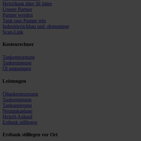
Heizöltank älter 30 Jahre
Unsere Partner
Partner werden
Tank raus Pumpe rein
Industrierückbau und -demontage
Scan-Link
Kostenrechner
Tankentsorgung
Tankreinigung
Öl umpumpen
Leistungen
Öltankentsorgung
Tankreinigung
Tanksanierung
Neutankanlage
Heizöl-Ankauf
Erdtank stilllegen
Erdtank stilllegen vor Ort