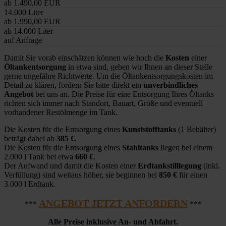
ab 1.490,00 EUR
14.000 Liter
ab 1.990,00 EUR
ab 14.000 Liter
auf Anfrage
Damit Sie vorab einschätzen können wie hoch die
Kosten
einer
Öltankentsorgung
in etwa sind, geben wir Ihnen an dieser Stelle
gerne ungefähre Richtwerte. Um die Öltankentsorgungskosten im
Detail zu klären, fordern Sie bitte direkt ein
unverbindliches
Angebot
bei uns an. Die Preise für eine Entsorgung Ihres Öltanks
richten sich immer nach Standort, Bauart, Größe und eventuell
vorhandener Restölmenge im Tank.
Die Kosten für die Entsorgung eines
Kunststofftanks
(1 Behälter)
beträgt dabei ab
385 €
.
Die Kosten für die Entsorgung eines
Stahltanks
liegen bei einem
2.000 l Tank bei etwa
660 €
.
Der Aufwand und damit die Kosten einer
Erdtankstilllegung
(inkl.
Verfüllung) sind weitaus höher, sie beginnen bei
850 €
für einen
3.000 l Erdtank.
ANGEBOT JETZT ANFORDERN
***
***
Alle Preise inklusive An- und Abfahrt.