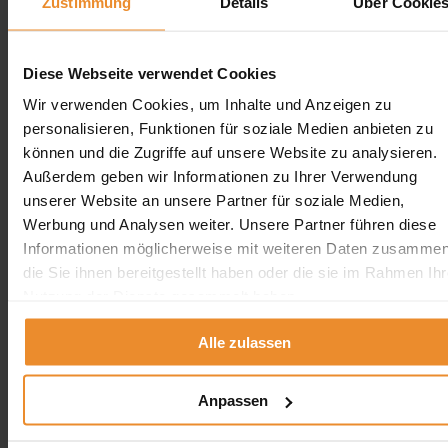
Zustimmung
Details
Über Cookie
Jetzt individuelle Anfrage senden. Klicken Sie
hier!
Wir freuen uns auf Ihre Anfrage und senden Ihnen
Diese Webseite verwendet Cookies
gerne ein unverbindliches Angebot!
Wir verwenden Cookies, um Inhalte und Anzeigen zu
personalisieren, Funktionen für soziale Medien anbieten zu
können und die Zugriffe auf unsere Website zu analysieren.
Außerdem geben wir Informationen zu Ihrer Verwendung
unserer Website an unsere Partner für soziale Medien,
Aufgrund Ihrer Datenschutzeinstellungen können wir Ihnen
Werbung und Analysen weiter. Unsere Partner führen diese
unsere ProvenExpert Bewertungen hier leider nicht anzeigen.
Informationen möglicherweise mit weiteren Daten zusammen
Klicken Sie hier um Ihre Einstellungen zu bearbeiten.
die Sie ihnen bereitgestellt haben oder die sie im Rahmen Ihr
Nutzung der Dienste gesammelt haben.
Alle zulassen
Kontakt
Anpassen