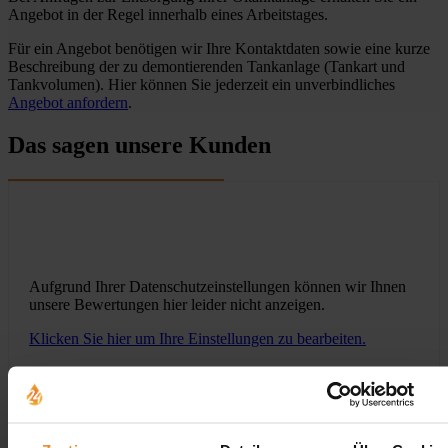
Angebot in der Regel innerhalb eines Arbeitstages.
Für ein Angebot benötigen wir Ihre Kontaktdaten sowie eine kurze
Beschreibung der zu demontierenden Tankanlage (Tankart und
Tankvolumen). Hier können Sie jederzeit ein unverbindliches
Angebot anfordern
.
Das sagen unsere Kunden
Aufgrund Ihrer Datenschutzeinstellungen können wir Ihnen
unsere Bewertungen hier leider nicht anzeigen.
Klicken Sie hier um Ihre Einstellungen zu bearbeiten.