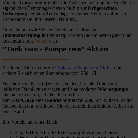
Von der
Tankreinigung
über die Zwischenlagerung des Heizöl, die
eigentlichen Demontagearbeiten bis hin zur
fachgerechten
Entsorgung
der alten Tankanlage. Verlassen Sie sich auf unsere
Fachkenntnisse und unsere Erfahrung.
Gerne beraten wir Sie persönlich am Telefon zur
Öltankentsorgung in Freiberg
. Fordern Sie am besten gleich Ihr
kostengünstiges
Angebot
an!
”Tank raus - Pumpe rein” Aktion
Profitieren Sie von unserer
Tank raus-Pumpe rein Aktion
und
sichern Sie sich einen Sonderbonus von 250,- €!
Hausbesitzer, die sich jetzt entscheiden, ihre alte Ölheizung
inklusive Öltank zu entsorgen und eine moderne
Wärmepumpe
einbauen zu lassen, erhalten bei uns bis
zum
30.09.2026
einen
Sonderbonus von 250,- €
*. Nutzen Sie die
Gelegenheit und profitieren Sie von perfekt koordinierter Arbeit aus
einer Hand!
Ihre Vorteile auf einen Blick:
250,- € Bonus für die Entsorgung Ihres alten Öltanks
Alles aus einer Hand: Perfekt koordinierte Arbeiten durch