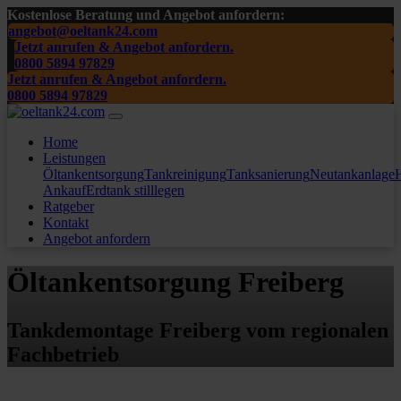
Kostenlose Beratung und Angebot anfordern:
angebot@oeltank24.com
Jetzt anrufen & Angebot anfordern.
0800 5894 97829
Jetzt anrufen & Angebot anfordern.
0800 5894 97829
Home
Leistungen
Öltankentsorgung
Tankreinigung
Tanksanierung
Neutankanlage
H
Ankauf
Erdtank stilllegen
Ratgeber
Kontakt
Angebot anfordern
Öltankentsorgung Freiberg
Tankdemontage Freiberg vom regionalen
Fachbetrieb