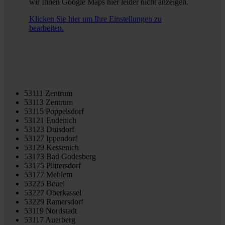
wir Ihnen Google Maps hier leider nicht anzeigen.
Klicken Sie hier um Ihre Einstellungen zu
bearbeiten.
53111 Zentrum
53113 Zentrum
53115 Poppelsdorf
53121 Endenich
53123 Duisdorf
53127 Ippendorf
53129 Kessenich
53173 Bad Godesberg
53175 Plittersdorf
53177 Mehlem
53225 Beuel
53227 Oberkassel
53229 Ramersdorf
53119 Nordstadt
53117 Auerberg