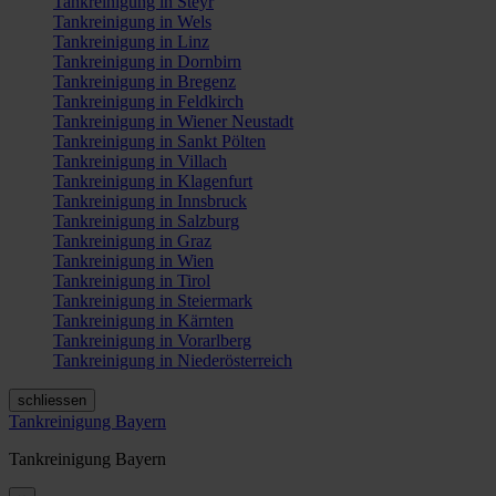
Tankreinigung in Steyr
Tankreinigung in Wels
Tankreinigung in Linz
Tankreinigung in Dornbirn
Tankreinigung in Bregenz
Tankreinigung in Feldkirch
Tankreinigung in Wiener Neustadt
Tankreinigung in Sankt Pölten
Tankreinigung in Villach
Tankreinigung in Klagenfurt
Tankreinigung in Innsbruck
Tankreinigung in Salzburg
Tankreinigung in Graz
Tankreinigung in Wien
Tankreinigung in Tirol
Tankreinigung in Steiermark
Tankreinigung in Kärnten
Tankreinigung in Vorarlberg
Tankreinigung in Niederösterreich
schliessen
Tankreinigung Bayern
Tankreinigung Bayern