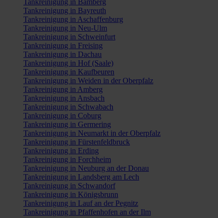
Tankreinigung in Bamberg
Tankreinigung in Bayreuth
Tankreinigung in Aschaffenburg
Tankreinigung in Neu-Ulm
Tankreinigung in Schweinfurt
Tankreinigung in Freising
Tankreinigung in Dachau
Tankreinigung in Hof (Saale)
Tankreinigung in Kaufbeuren
Tankreinigung in Weiden in der Oberpfalz
Tankreinigung in Amberg
Tankreinigung in Ansbach
Tankreinigung in Schwabach
Tankreinigung in Coburg
Tankreinigung in Germering
Tankreinigung in Neumarkt in der Oberpfalz
Tankreinigung in Fürstenfeldbruck
Tankreinigung in Erding
Tankreinigung in Forchheim
Tankreinigung in Neuburg an der Donau
Tankreinigung in Landsberg am Lech
Tankreinigung in Schwandorf
Tankreinigung in Königsbrunn
Tankreinigung in Lauf an der Pegnitz
Tankreinigung in Pfaffenhofen an der Ilm