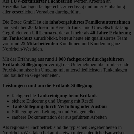
Als
TÜV-zertifizierter Fachbetrieb
werden Arbeiten an
Heizöltankanlagen fachgerecht, zuverlässig und unter Einhaltung
aller gesetzlichen Vorgaben durchgeführt.
Die Botec GmbH ist ein
inhabergeführtes Familienunternehmen
und seit über
20 Jahren
im Bereich Tank- und Umweltschutz tätig.
Gegründet von
Uli Lennarz
, der auf mehr als
40 Jahre Erfahrung
im Tankschutz
zurückblickt, betreut heute ein qualifiziertes Team
von rund
25 Mitarbeitenden
Kundinnen und Kunden in ganz
Nordrhein-Westfalen.
Mit der Erfahrung aus rund
1.000 fachgerecht durchgeführten
Erdtank-Stilllegungen
verfügt das Unternehmen über umfassende
Praxiskenntnisse im Umgang mit unterschiedlichsten Tankanlagen
und baulichen Gegebenheiten.
Leistungen rund um die Erdtank-Stilllegung
fachgerechte
Tankreinigung beim Erdtank
sichere Entleerung und Umgang mit Restöl
Tankstilllegung durch Verfüllung oder Ausbau
Stilllegung von Leitungen und Anlagenteilen
saubere Dokumentation der ausgeführten Arbeiten
Als regionaler Fachbetrieb sind die typischen Gegebenheiten in
Nordrhein-Westfalen bekannt – etwa unterschiedliche Bauweisen,