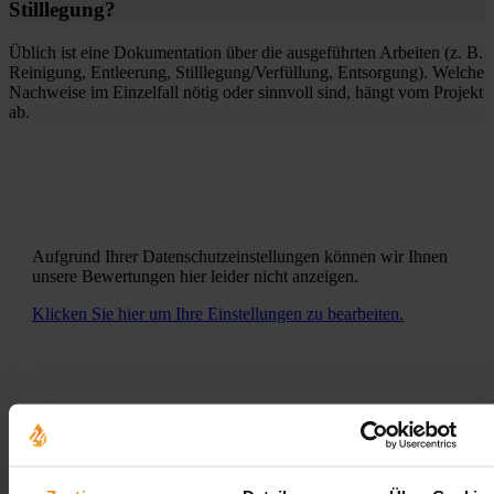
Stilllegung?
Üblich ist eine Dokumentation über die ausgeführten Arbeiten (z. B.
Reinigung, Entleerung, Stilllegung/Verfüllung, Entsorgung). Welche
Nachweise im Einzelfall nötig oder sinnvoll sind, hängt vom Projekt
ab.
Aufgrund Ihrer Datenschutzeinstellungen können wir Ihnen
unsere Bewertungen hier leider nicht anzeigen.
Klicken Sie hier um Ihre Einstellungen zu bearbeiten.
Jetzt individuelle Anfrage senden. Klicken Sie
hier!