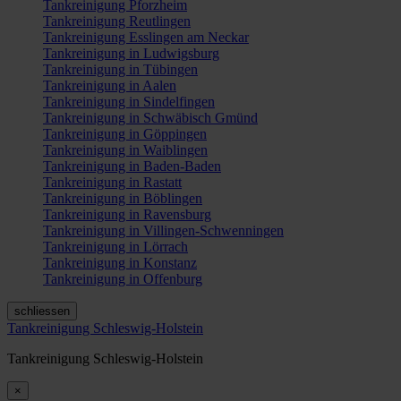
Tankreinigung Pforzheim
Tankreinigung Reutlingen
Tankreinigung Esslingen am Neckar
Tankreinigung in Ludwigsburg
Tankreinigung in Tübingen
Tankreinigung in Aalen
Tankreinigung in Sindelfingen
Tankreinigung in Schwäbisch Gmünd
Tankreinigung in Göppingen
Tankreinigung in Waiblingen
Tankreinigung in Baden-Baden
Tankreinigung in Rastatt
Tankreinigung in Böblingen
Tankreinigung in Ravensburg
Tankreinigung in Villingen-Schwenningen
Tankreinigung in Lörrach
Tankreinigung in Konstanz
Tankreinigung in Offenburg
schliessen
Tankreinigung Schleswig-Holstein
Tankreinigung Schleswig-Holstein
×