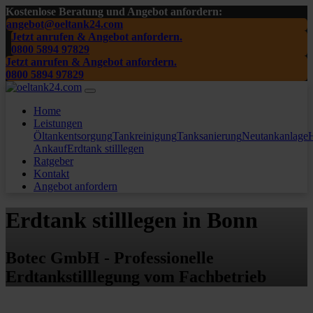
Kostenlose Beratung und Angebot anfordern:
angebot@oeltank24.com
Jetzt anrufen & Angebot anfordern.
0800 5894 97829
Jetzt anrufen & Angebot anfordern.
0800 5894 97829
Home
Leistungen
Öltankentsorgung
Tankreinigung
Tanksanierung
Neutankanlage
H
Ankauf
Erdtank stilllegen
Ratgeber
Kontakt
Angebot anfordern
Erdtank stilllegen in Bonn
Botec GmbH - Professionelle
Erdtankstilllegung vom Fachbetrieb