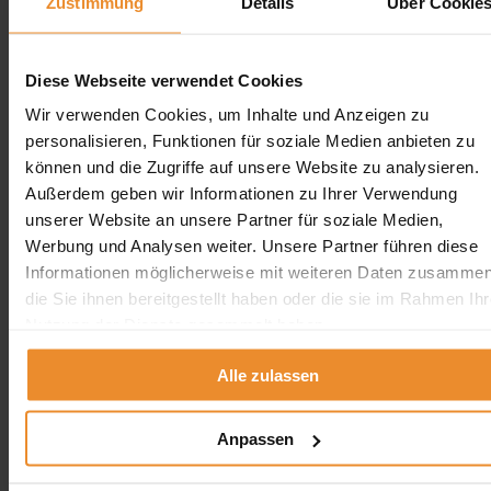
Zustimmung
Details
Über Cookie
Diese Webseite verwendet Cookies
Aufgrund Ihrer Datenschutzeinstellungen können wir Ihnen
Wir verwenden Cookies, um Inhalte und Anzeigen zu
unsere ProvenExpert Bewertungen hier leider nicht anzeigen.
personalisieren, Funktionen für soziale Medien anbieten zu
Klicken Sie hier um Ihre Einstellungen zu bearbeiten.
können und die Zugriffe auf unsere Website zu analysieren.
Außerdem geben wir Informationen zu Ihrer Verwendung
unserer Website an unsere Partner für soziale Medien,
Werbung und Analysen weiter. Unsere Partner führen diese
Informationen möglicherweise mit weiteren Daten zusammen
die Sie ihnen bereitgestellt haben oder die sie im Rahmen Ihr
Kontakt
Nutzung der Dienste gesammelt haben.
Wolfgang Schlösser UG (Haftungsbeschränkt)
Alle zulassen
Neue Kempenerstr. 251
50739 Köln
Anpassen
0800 5894 97829
angebot@oeltank24.com
Oeltank24 auf Facebook