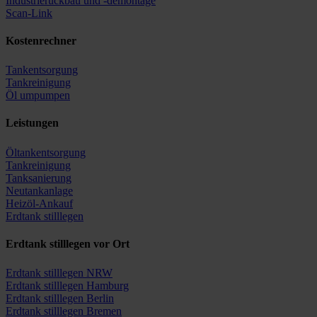
Industrierückbau und -demontage
Scan-Link
Kostenrechner
Tankentsorgung
Tankreinigung
Öl umpumpen
Leistungen
Öltankentsorgung
Tankreinigung
Tanksanierung
Neutankanlage
Heizöl-Ankauf
Erdtank stilllegen
Erdtank stilllegen vor Ort
Erdtank stilllegen NRW
Erdtank stilllegen Hamburg
Erdtank stilllegen Berlin
Erdtank stilllegen Bremen