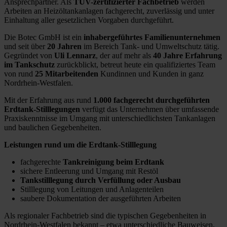
Ansprechpartner. Als
TÜV-zertifizierter Fachbetrieb
werden
Arbeiten an Heizöltankanlagen fachgerecht, zuverlässig und unter
Einhaltung aller gesetzlichen Vorgaben durchgeführt.
Die Botec GmbH ist ein
inhabergeführtes Familienunternehmen
und seit über
20 Jahren
im Bereich Tank- und Umweltschutz tätig.
Gegründet von
Uli Lennarz
, der auf mehr als
40 Jahre Erfahrung
im Tankschutz
zurückblickt, betreut heute ein qualifiziertes Team
von rund
25 Mitarbeitenden
Kundinnen und Kunden in ganz
Nordrhein-Westfalen.
Mit der Erfahrung aus rund
1.000 fachgerecht durchgeführten
Erdtank-Stilllegungen
verfügt das Unternehmen über umfassende
Praxiskenntnisse im Umgang mit unterschiedlichsten Tankanlagen
und baulichen Gegebenheiten.
Leistungen rund um die Erdtank-Stilllegung
fachgerechte
Tankreinigung beim Erdtank
sichere Entleerung und Umgang mit Restöl
Tankstilllegung durch Verfüllung oder Ausbau
Stilllegung von Leitungen und Anlagenteilen
saubere Dokumentation der ausgeführten Arbeiten
Als regionaler Fachbetrieb sind die typischen Gegebenheiten in
Nordrhein-Westfalen bekannt – etwa unterschiedliche Bauweisen,