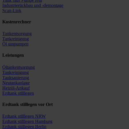
Tank raus Pumpe rein
Industrierückbau und -demontage
Scan-Link
Kostenrechner
Tankentsorgung
Tankreinigung
Öl umpumpen
Leistungen
Öltankentsorgung
Tankreinigung
Tanksanierung
Neutankanlage
Heizöl-Ankauf
Erdtank stilllegen
Erdtank stilllegen vor Ort
Erdtank stilllegen NRW
Erdtank stilllegen Hamburg
Erdtank stilllegen Berlin