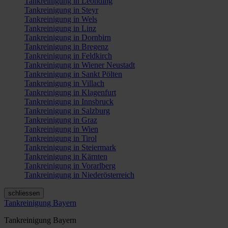
Tankreinigung in Leonding
Tankreinigung in Steyr
Tankreinigung in Wels
Tankreinigung in Linz
Tankreinigung in Dornbirn
Tankreinigung in Bregenz
Tankreinigung in Feldkirch
Tankreinigung in Wiener Neustadt
Tankreinigung in Sankt Pölten
Tankreinigung in Villach
Tankreinigung in Klagenfurt
Tankreinigung in Innsbruck
Tankreinigung in Salzburg
Tankreinigung in Graz
Tankreinigung in Wien
Tankreinigung in Tirol
Tankreinigung in Steiermark
Tankreinigung in Kärnten
Tankreinigung in Vorarlberg
Tankreinigung in Niederösterreich
schliessen
Tankreinigung Bayern
Tankreinigung Bayern