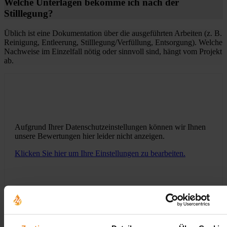
Welche Unterlagen bekomme ich nach der
Stilllegung?
Üblich ist eine Dokumentation über die ausgeführten Arbeiten (z. B.
Reinigung, Entleerung, Stilllegung/Verfüllung, Entsorgung). Welche
Nachweise im Einzelfall nötig oder sinnvoll sind, hängt vom Projekt
ab.
Aufgrund Ihrer Datenschutzeinstellungen können wir Ihnen
unsere Bewertungen hier leider nicht anzeigen.
Klicken Sie hier um Ihre Einstellungen zu bearbeiten.
Jetzt individuelle Anfrage senden. Klicken Sie
hier!