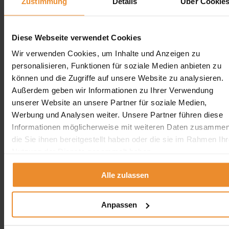
Zustimmung
Details
Über Cookie
Diese Webseite verwendet Cookies
Wir verwenden Cookies, um Inhalte und Anzeigen zu
Aufgrund Ihrer Datenschutzeinstellungen können wir Ihnen
personalisieren, Funktionen für soziale Medien anbieten zu
unsere ProvenExpert Bewertungen hier leider nicht anzeigen.
können und die Zugriffe auf unsere Website zu analysieren.
Klicken Sie hier um Ihre Einstellungen zu bearbeiten.
Außerdem geben wir Informationen zu Ihrer Verwendung
unserer Website an unsere Partner für soziale Medien,
Werbung und Analysen weiter. Unsere Partner führen diese
Informationen möglicherweise mit weiteren Daten zusammen
die Sie ihnen bereitgestellt haben oder die sie im Rahmen Ihr
Nutzung der Dienste gesammelt haben.
Kontakt
Alle zulassen
Wolfgang Schlösser UG (Haftungsbeschränkt)
Neue Kempenerstr. 251
50739 Köln
Anpassen
0800 5894 97829
angebot@oeltank24.com