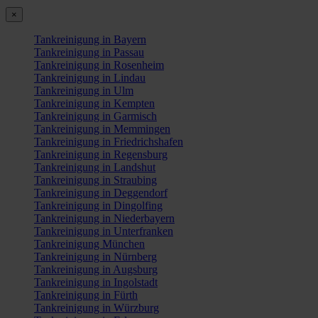
×
Tankreinigung in Bayern
Tankreinigung in Passau
Tankreinigung in Rosenheim
Tankreinigung in Lindau
Tankreinigung in Ulm
Tankreinigung in Kempten
Tankreinigung in Garmisch
Tankreinigung in Memmingen
Tankreinigung in Friedrichshafen
Tankreinigung in Regensburg
Tankreinigung in Landshut
Tankreinigung in Straubing
Tankreinigung in Deggendorf
Tankreinigung in Dingolfing
Tankreinigung in Niederbayern
Tankreinigung in Unterfranken
Tankreinigung München
Tankreinigung in Nürnberg
Tankreinigung in Augsburg
Tankreinigung in Ingolstadt
Tankreinigung in Fürth
Tankreinigung in Würzburg