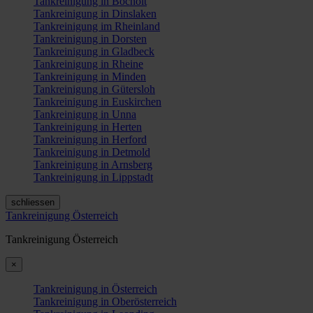
Tankreinigung in Bocholt
Tankreinigung in Dinslaken
Tankreinigung im Rheinland
Tankreinigung in Dorsten
Tankreinigung in Gladbeck
Tankreinigung in Rheine
Tankreinigung in Minden
Tankreinigung in Gütersloh
Tankreinigung in Euskirchen
Tankreinigung in Unna
Tankreinigung in Herten
Tankreinigung in Herford
Tankreinigung in Detmold
Tankreinigung in Arnsberg
Tankreinigung in Lippstadt
schliessen
Tankreinigung Österreich
Tankreinigung Österreich
×
Tankreinigung in Österreich
Tankreinigung in Oberösterreich