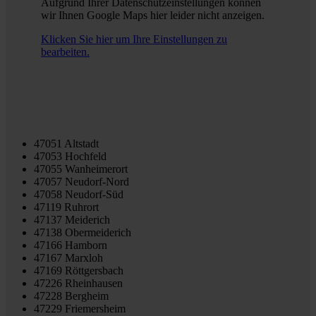
Aufgrund Ihrer Datenschutzeinstellungen können
wir Ihnen Google Maps hier leider nicht anzeigen.
Klicken Sie hier um Ihre Einstellungen zu
bearbeiten.
47051 Altstadt
47053 Hochfeld
47055 Wanheimerort
47057 Neudorf-Nord
47058 Neudorf-Süd
47119 Ruhrort
47137 Meiderich
47138 Obermeiderich
47166 Hamborn
47167 Marxloh
47169 Röttgersbach
47226 Rheinhausen
47228 Bergheim
47229 Friemersheim