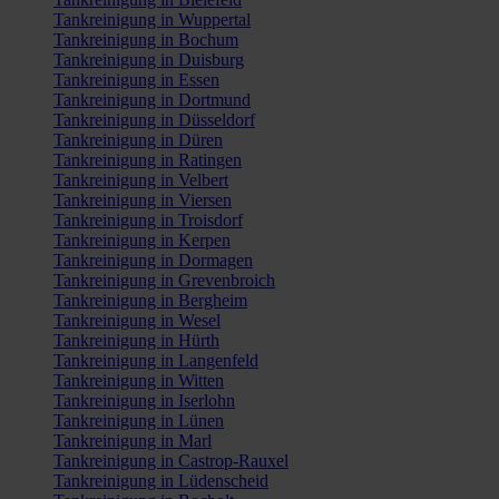
Tankreinigung in Wuppertal
Tankreinigung in Bochum
Tankreinigung in Duisburg
Tankreinigung in Essen
Tankreinigung in Dortmund
Tankreinigung in Düsseldorf
Tankreinigung in Düren
Tankreinigung in Ratingen
Tankreinigung in Velbert
Tankreinigung in Viersen
Tankreinigung in Troisdorf
Tankreinigung in Kerpen
Tankreinigung in Dormagen
Tankreinigung in Grevenbroich
Tankreinigung in Bergheim
Tankreinigung in Wesel
Tankreinigung in Hürth
Tankreinigung in Langenfeld
Tankreinigung in Witten
Tankreinigung in Iserlohn
Tankreinigung in Lünen
Tankreinigung in Marl
Tankreinigung in Castrop-Rauxel
Tankreinigung in Lüdenscheid