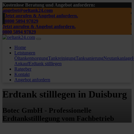
Kostenlose Beratung und Angebot anfordern:
angebot@oeltank24.com
Jetzt anrufen & Angebot anfordern.
0800 5894 97829
Jetzt anrufen & Angebot anfordern.
0800 5894 97829
Home
Leistungen
Öltankentsorgung
Tankreinigung
Tanksanierung
Neutankanlage
H
Ankauf
Erdtank stilllegen
Ratgeber
Kontakt
Angebot anfordern
Erdtank stilllegen in Duisburg
Botec GmbH - Professionelle
Erdtankstilllegung vom Fachbetrieb