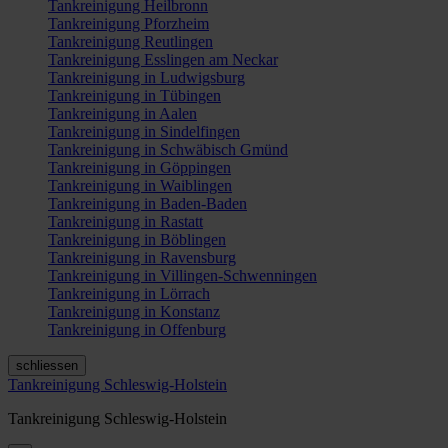
Tankreinigung Heilbronn
Tankreinigung Pforzheim
Tankreinigung Reutlingen
Tankreinigung Esslingen am Neckar
Tankreinigung in Ludwigsburg
Tankreinigung in Tübingen
Tankreinigung in Aalen
Tankreinigung in Sindelfingen
Tankreinigung in Schwäbisch Gmünd
Tankreinigung in Göppingen
Tankreinigung in Waiblingen
Tankreinigung in Baden-Baden
Tankreinigung in Rastatt
Tankreinigung in Böblingen
Tankreinigung in Ravensburg
Tankreinigung in Villingen-Schwenningen
Tankreinigung in Lörrach
Tankreinigung in Konstanz
Tankreinigung in Offenburg
schliessen
Tankreinigung Schleswig-Holstein
Tankreinigung Schleswig-Holstein