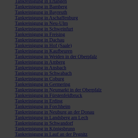
Tankreinigung in Erlangen
Tankreinigung in Bamberg
Tankreinigung in Bayreuth
Tankreinigung in Aschaffenburg
Tankreinigung in Neu-Ulm
Tankreinigung in Schweinfurt
Tankreinigung in Freising
Tankreinigung in Dachau
Tankreinigung in Hof (Saale)
Tankreinigung in Kaufbeuren
Tankreinigung in Weiden in der Oberpfalz
Tankreinigung in Amberg
Tankreinigung in Ansbach
Tankreinigung in Schwabach
Tankreinigung in Coburg
Tankreinigung in Germering
Tankreinigung in Neumarkt in der Oberpfalz
Tankreinigung in Fürstenfeldbruck
Tankreinigung in Erding
Tankreinigung in Forchheim
Tankreinigung in Neuburg an der Donau
Tankreinigung in Landsberg am Lech
Tankreinigung in Schwandorf
Tankreinigung in Königsbrunn
Tankreinigung in Lauf an der Pegnitz