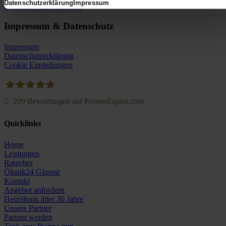
Datenschutzerklärung
Impressum
Oeltank24 auf Facebook
Impressum & Datenschutz
Impressum
Datenschutzerklärung
Cookie Einstellungen
299
Bewertungen auf ProvenExpert.com
Oeltank24.com
Quicklinks
Home
Leistungen
Ratgeber
Öltank24 Glossar
Kontakt
Angebot anfordern
Heizöltank älter 30 Jahre
Unsere Partner
Partner werden