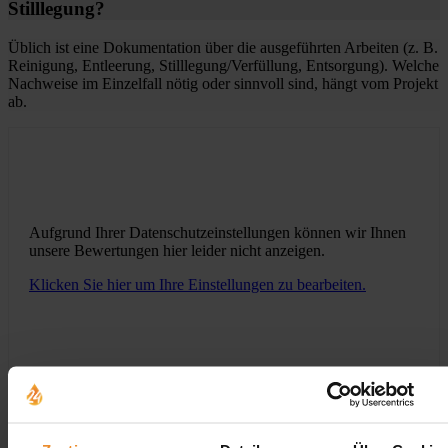
Stilllegung?
Üblich ist eine Dokumentation über die ausgeführten Arbeiten (z. B.
Reinigung, Entleerung, Stilllegung/Verfüllung, Entsorgung). Welche
Nachweise im Einzelfall nötig oder sinnvoll sind, hängt vom Projekt
ab.
Aufgrund Ihrer Datenschutzeinstellungen können wir Ihnen
unsere Bewertungen hier leider nicht anzeigen.
Klicken Sie hier um Ihre Einstellungen zu bearbeiten.
Jetzt individuelle Anfrage senden. Klicken Sie
hier!