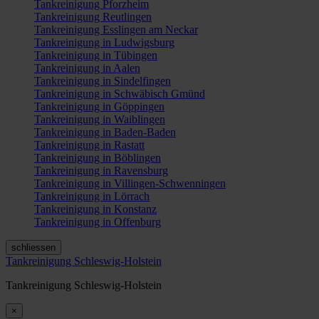
Tankreinigung Pforzheim
Tankreinigung Reutlingen
Tankreinigung Esslingen am Neckar
Tankreinigung in Ludwigsburg
Tankreinigung in Tübingen
Tankreinigung in Aalen
Tankreinigung in Sindelfingen
Tankreinigung in Schwäbisch Gmünd
Tankreinigung in Göppingen
Tankreinigung in Waiblingen
Tankreinigung in Baden-Baden
Tankreinigung in Rastatt
Tankreinigung in Böblingen
Tankreinigung in Ravensburg
Tankreinigung in Villingen-Schwenningen
Tankreinigung in Lörrach
Tankreinigung in Konstanz
Tankreinigung in Offenburg
schliessen
Tankreinigung Schleswig-Holstein
Tankreinigung Schleswig-Holstein
×