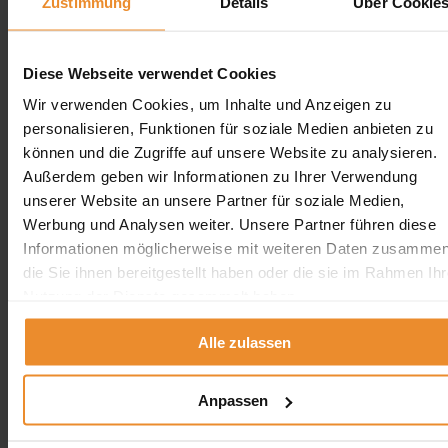
Zustimmung
Details
Über Cookie
Diese Webseite verwendet Cookies
Aufgrund Ihrer Datenschutzeinstellungen können wir Ihnen
Wir verwenden Cookies, um Inhalte und Anzeigen zu
unsere ProvenExpert Bewertungen hier leider nicht anzeigen.
personalisieren, Funktionen für soziale Medien anbieten zu
Klicken Sie hier um Ihre Einstellungen zu bearbeiten.
können und die Zugriffe auf unsere Website zu analysieren.
Außerdem geben wir Informationen zu Ihrer Verwendung
unserer Website an unsere Partner für soziale Medien,
Werbung und Analysen weiter. Unsere Partner führen diese
Informationen möglicherweise mit weiteren Daten zusammen
die Sie ihnen bereitgestellt haben oder die sie im Rahmen Ihr
Kontakt
Nutzung der Dienste gesammelt haben.
Wolfgang Schlösser UG (Haftungsbeschränkt)
Alle zulassen
Neue Kempenerstr. 251
50739 Köln
Anpassen
0800 5894 97829
angebot@oeltank24.com
Oeltank24 auf Facebook