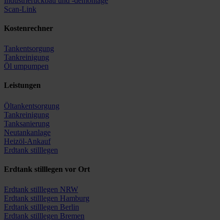
Industrierückbau und -demontage
Scan-Link
Kostenrechner
Tankentsorgung
Tankreinigung
Öl umpumpen
Leistungen
Öltankentsorgung
Tankreinigung
Tanksanierung
Neutankanlage
Heizöl-Ankauf
Erdtank stilllegen
Erdtank stilllegen vor Ort
Erdtank stilllegen NRW
Erdtank stilllegen Hamburg
Erdtank stilllegen Berlin
Erdtank stilllegen Bremen