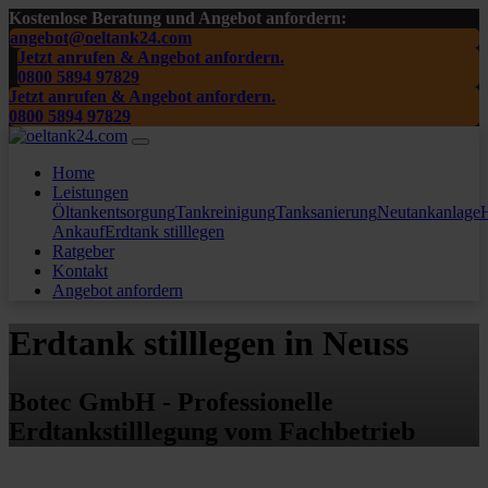
Kostenlose Beratung und Angebot anfordern:
angebot@oeltank24.com
Jetzt anrufen & Angebot anfordern.
0800 5894 97829
Jetzt anrufen & Angebot anfordern.
0800 5894 97829
Home
Leistungen
Öltankentsorgung
Tankreinigung
Tanksanierung
Neutankanlage
H
Ankauf
Erdtank stilllegen
Ratgeber
Kontakt
Angebot anfordern
Erdtank stilllegen in Neuss
Botec GmbH - Professionelle
Erdtankstilllegung vom Fachbetrieb