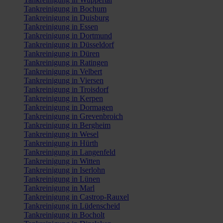
Tankreinigung in Bochum
Tankreinigung in Duisburg
Tankreinigung in Essen
Tankreinigung in Dortmund
Tankreinigung in Düsseldorf
Tankreinigung in Düren
Tankreinigung in Ratingen
Tankreinigung in Velbert
Tankreinigung in Viersen
Tankreinigung in Troisdorf
Tankreinigung in Kerpen
Tankreinigung in Dormagen
Tankreinigung in Grevenbroich
Tankreinigung in Bergheim
Tankreinigung in Wesel
Tankreinigung in Hürth
Tankreinigung in Langenfeld
Tankreinigung in Witten
Tankreinigung in Iserlohn
Tankreinigung in Lünen
Tankreinigung in Marl
Tankreinigung in Castrop-Rauxel
Tankreinigung in Lüdenscheid
Tankreinigung in Bocholt