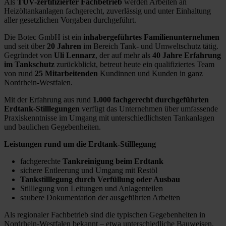
Als
TÜV-zertifizierter Fachbetrieb
werden Arbeiten an
Heizöltankanlagen fachgerecht, zuverlässig und unter Einhaltung
aller gesetzlichen Vorgaben durchgeführt.
Die Botec GmbH ist ein
inhabergeführtes Familienunternehmen
und seit über
20 Jahren
im Bereich Tank- und Umweltschutz tätig.
Gegründet von
Uli Lennarz
, der auf mehr als
40 Jahre Erfahrung
im Tankschutz
zurückblickt, betreut heute ein qualifiziertes Team
von rund
25 Mitarbeitenden
Kundinnen und Kunden in ganz
Nordrhein-Westfalen.
Mit der Erfahrung aus rund
1.000 fachgerecht durchgeführten
Erdtank-Stilllegungen
verfügt das Unternehmen über umfassende
Praxiskenntnisse im Umgang mit unterschiedlichsten Tankanlagen
und baulichen Gegebenheiten.
Leistungen rund um die Erdtank-Stilllegung
fachgerechte
Tankreinigung beim Erdtank
sichere Entleerung und Umgang mit Restöl
Tankstilllegung durch Verfüllung oder Ausbau
Stilllegung von Leitungen und Anlagenteilen
saubere Dokumentation der ausgeführten Arbeiten
Als regionaler Fachbetrieb sind die typischen Gegebenheiten in
Nordrhein-Westfalen bekannt – etwa unterschiedliche Bauweisen,