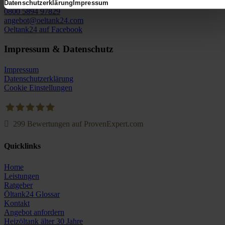
Datenschutzerklärung
Impressum
0800 5894 97829
angebot@oeltank24.com
Oeltank24 auf Facebook
Impressum & Datenschutz
Impressum
Datenschutzerklärung
Cookie Einstellungen
299
Bewertungen auf ProvenExpert.com
Oeltank24.com
Quicklinks
Home
Leistungen
Ratgeber
Öltank24 Glossar
Kontakt
Angebot anfordern
Heizöltank älter 30 Jahre