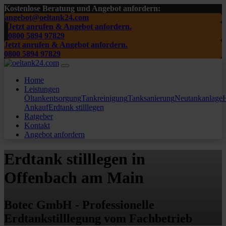
Kostenlose Beratung und Angebot anfordern:
angebot@oeltank24.com
Jetzt anrufen & Angebot anfordern.
0800 5894 97829
Jetzt anrufen & Angebot anfordern.
0800 5894 97829
Home
Leistungen
Öltankentsorgung
Tankreinigung
Tanksanierung
Neutankanlage
H
Ankauf
Erdtank stilllegen
Ratgeber
Kontakt
Angebot anfordern
Erdtank stilllegen in
Offenbach am Main
Botec GmbH - Professionelle
Erdtankstilllegung vom Fachbetrieb