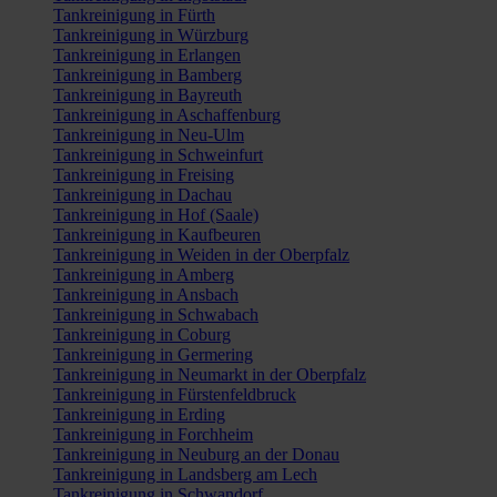
Tankreinigung in Fürth
Tankreinigung in Würzburg
Tankreinigung in Erlangen
Tankreinigung in Bamberg
Tankreinigung in Bayreuth
Tankreinigung in Aschaffenburg
Tankreinigung in Neu-Ulm
Tankreinigung in Schweinfurt
Tankreinigung in Freising
Tankreinigung in Dachau
Tankreinigung in Hof (Saale)
Tankreinigung in Kaufbeuren
Tankreinigung in Weiden in der Oberpfalz
Tankreinigung in Amberg
Tankreinigung in Ansbach
Tankreinigung in Schwabach
Tankreinigung in Coburg
Tankreinigung in Germering
Tankreinigung in Neumarkt in der Oberpfalz
Tankreinigung in Fürstenfeldbruck
Tankreinigung in Erding
Tankreinigung in Forchheim
Tankreinigung in Neuburg an der Donau
Tankreinigung in Landsberg am Lech
Tankreinigung in Schwandorf