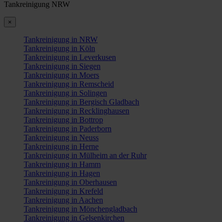
Tankreinigung NRW
×
Tankreinigung in NRW
Tankreinigung in Köln
Tankreinigung in Leverkusen
Tankreinigung in Siegen
Tankreinigung in Moers
Tankreinigung in Remscheid
Tankreinigung in Solingen
Tankreinigung in Bergisch Gladbach
Tankreinigung in Recklinghausen
Tankreinigung in Bottrop
Tankreinigung in Paderborn
Tankreinigung in Neuss
Tankreinigung in Herne
Tankreinigung in Mülheim an der Ruhr
Tankreinigung in Hamm
Tankreinigung in Hagen
Tankreinigung in Oberhausen
Tankreinigung in Krefeld
Tankreinigung in Aachen
Tankreinigung in Mönchengladbach
Tankreinigung in Gelsenkirchen