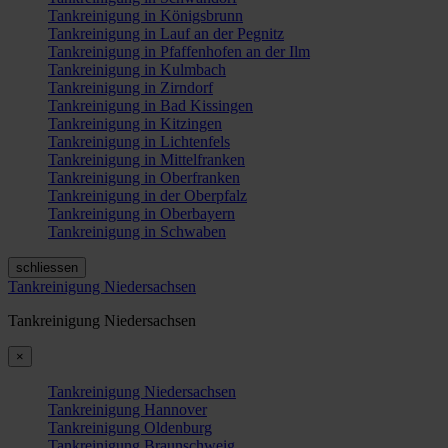
Tankreinigung in Königsbrunn
Tankreinigung in Lauf an der Pegnitz
Tankreinigung in Pfaffenhofen an der Ilm
Tankreinigung in Kulmbach
Tankreinigung in Zirndorf
Tankreinigung in Bad Kissingen
Tankreinigung in Kitzingen
Tankreinigung in Lichtenfels
Tankreinigung in Mittelfranken
Tankreinigung in Oberfranken
Tankreinigung in der Oberpfalz
Tankreinigung in Oberbayern
Tankreinigung in Schwaben
schliessen
Tankreinigung Niedersachsen
Tankreinigung Niedersachsen
×
Tankreinigung Niedersachsen
Tankreinigung Hannover
Tankreinigung Oldenburg
Tankreinigung Braunschweig