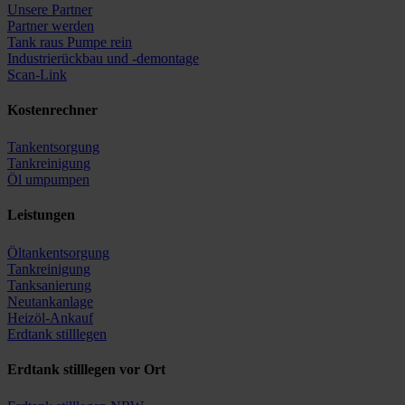
Unsere Partner
Partner werden
Tank raus Pumpe rein
Industrierückbau und -demontage
Scan-Link
Kostenrechner
Tankentsorgung
Tankreinigung
Öl umpumpen
Leistungen
Öltankentsorgung
Tankreinigung
Tanksanierung
Neutankanlage
Heizöl-Ankauf
Erdtank stilllegen
Erdtank stilllegen vor Ort