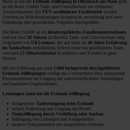
Wenn es um die
Erdtank-Stilllegung in Offenbach am Main
geht,
ist die Botec GmbH Tank- und Umweltschutz ein erfahrener
Ansprechpartner. Als
TÜV-zertifizierter Fachbetrieb
werden
Arbeiten an Heizöltankanlagen fachgerecht, zuverlässig und unter
Einhaltung aller gesetzlichen Vorgaben durchgeführt.
Die Botec GmbH ist ein
inhabergeführtes Familienunternehmen
und seit über
20 Jahren
im Bereich Tank- und Umweltschutz tätig.
Gegründet von
Uli Lennarz
, der auf mehr als
40 Jahre Erfahrung
im Tankschutz
zurückblickt, betreut heute ein qualifiziertes Team
von rund
25 Mitarbeitenden
Kundinnen und Kunden in ganz
Hessen.
Mit der Erfahrung aus rund
1.000 fachgerecht durchgeführten
Erdtank-Stilllegungen
verfügt das Unternehmen über umfassende
Praxiskenntnisse im Umgang mit unterschiedlichsten Tankanlagen
und baulichen Gegebenheiten.
Leistungen rund um die Erdtank-Stilllegung
fachgerechte
Tankreinigung beim Erdtank
sichere Entleerung und Umgang mit Restöl
Tankstilllegung durch Verfüllung oder Ausbau
Stilllegung von Leitungen und Anlagenteilen
saubere Dokumentation der ausgeführten Arbeiten