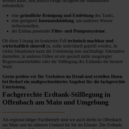
werden kann, sind jedoch einige fachgerechte Maßnahmen
erforderlich:
eine
gründliche Reinigung und Entfettung
des Tanks,
eine geeignete
Innenauskleidung
, um sauberes Wasser
sicherzustellen,
der Einbau passender
Filter- und Pumpensysteme
.
Ob diese Lösung im konkreten Fall
technisch machbar und
wirtschaftlich sinnvoll
ist, sollte individuell geprüft werden. In
vielen Situationen kann die Umrüstung eine nachhaltige Alternative
darstellen, in anderen Fällen ist ein speziell dafür ausgelegter
Regenwasserbehälter oder die Stilllegung des Erdtanks die bessere
Wahl.
Gerne prüfen wir Ihr Vorhaben im Detail und erstellen Ihnen
bei Bedarf ein maßgeschneidertes Angebot für die fachgerechte
Umrüstung.
Fachgerechte Erdtank-Stilllegung in
Offenbach am Main und Umgebung
Als regional tätiger Fachbetrieb sind wir auch direkt in Offenbach
am Main und im näheren Umland für Sie im Einsatz. Die Erdtank-