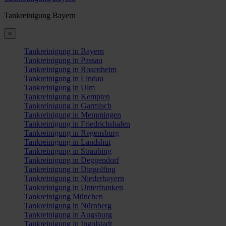
Tankreinigung Bayern
×
Tankreinigung in Bayern
Tankreinigung in Passau
Tankreinigung in Rosenheim
Tankreinigung in Lindau
Tankreinigung in Ulm
Tankreinigung in Kempten
Tankreinigung in Garmisch
Tankreinigung in Memmingen
Tankreinigung in Friedrichshafen
Tankreinigung in Regensburg
Tankreinigung in Landshut
Tankreinigung in Straubing
Tankreinigung in Deggendorf
Tankreinigung in Dingolfing
Tankreinigung in Niederbayern
Tankreinigung in Unterfranken
Tankreinigung München
Tankreinigung in Nürnberg
Tankreinigung in Augsburg
Tankreinigung in Ingolstadt