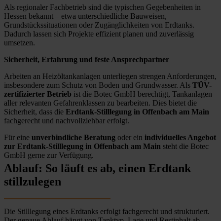
Als regionaler Fachbetrieb sind die typischen Gegebenheiten in
Hessen bekannt – etwa unterschiedliche Bauweisen,
Grundstückssituationen oder Zugänglichkeiten von Erdtanks.
Dadurch lassen sich Projekte effizient planen und zuverlässig
umsetzen.
Sicherheit, Erfahrung und feste Ansprechpartner
Arbeiten an Heizöltankanlagen unterliegen strengen Anforderungen,
insbesondere zum Schutz von Boden und Grundwasser. Als
TÜV-
zertifizierter Betrieb
ist die Botec GmbH berechtigt, Tankanlagen
aller relevanten Gefahrenklassen zu bearbeiten. Dies bietet die
Sicherheit, dass die
Erdtank-Stilllegung in Offenbach am Main
fachgerecht und nachvollziehbar erfolgt.
Für eine
unverbindliche Beratung
oder ein
individuelles Angebot
zur Erdtank-Stilllegung in Offenbach am Main
steht die Botec
GmbH gerne zur Verfügung.
Ablauf: So läuft es ab, einen Erdtank
stillzulegen
Die Stilllegung eines Erdtanks erfolgt fachgerecht und strukturiert.
Der genaue Ablauf hängt von Tanktyp, Lage und Restinhalt ab,