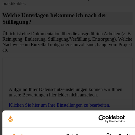
praktikabler.
Welche Unterlagen bekomme ich nach der
Stilllegung?
Üblich ist eine Dokumentation über die ausgeführten Arbeiten (z. B.
Reinigung, Entleerung, Stilllegung/Verfüllung, Entsorgung). Welche
Nachweise im Einzelfall nötig oder sinnvoll sind, hängt vom Projekt
ab.
Aufgrund Ihrer Datenschutzeinstellungen können wir Ihnen
unsere Bewertungen hier leider nicht anzeigen.
Klicken Sie hier um Ihre Einstellungen zu bearbeiten.