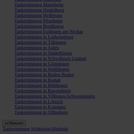
Tankreinigung Mannheim
Tankreinigung Heidelberg
Tankreinigung Heilbronn
Tankreinigung Pforzheim
Tankreinigung Reutlingen
Tankreinigung Esslingen am Neckar
Tankreinigung in Ludwigsburg
Tankreinigung in Tübingen
Tankreinigung in Aalen
Tankreinigung in Sindelfingen
Tankreinigung in Schwäbisch Gmünd
Tankreinigung in Göppingen
Tankreinigung in Waiblingen
Tankreinigung in Baden-Baden
Tankreinigung in Rastatt
Tankreinigung in Böblingen
Tankreinigung in Ravensburg
Tankreinigung in Villingen-Schwenningen
Tankreinigung in Lörrach
Tankreinigung in Konstanz
Tankreinigung in Offenburg
schliessen
Tankreinigung Schleswig-Holstein