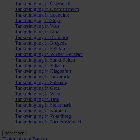
Tankreinigung in Österreich
Tankreinigung in Oberösterreich
Tankreinigung in Leonding
Tankreinigung in Steyr
Tankreinigung in Wels
Tankreinigung in Linz
Tankreinigung in Dornbirn
Tankreinigung in Bregenz
Tankreinigung in Feldkirch
Tankreinigung in Wiener Neustadt
Tankreinigung in Sankt Pölten
Tankreinigung in Villach
Tankreinigung in Klagenfurt
Tankreinigung in Innsbruck
Tankreinigung in Salzburg
Tankreinigung in Graz
Tankreinigung in Wien
Tankreinigung in Tirol
Tankreinigung in Steiermark
Tankreinigung in Kärnten
Tankreinigung in Vorarlberg
Tankreinigung in Niederösterreich
schliessen
Tankreinigung Bayern