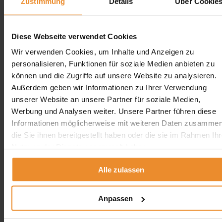
Zustimmung
Details
Über Cookie
Jetzt individuelle Anfrage senden. Klicken Sie
hier!
Diese Webseite verwendet Cookies
Wir verwenden Cookies, um Inhalte und Anzeigen zu
personalisieren, Funktionen für soziale Medien anbieten zu
können und die Zugriffe auf unsere Website zu analysieren.
Aufgrund Ihrer Datenschutzeinstellungen können wir Ihnen
unsere ProvenExpert Bewertungen hier leider nicht anzeigen.
Außerdem geben wir Informationen zu Ihrer Verwendung
unserer Website an unsere Partner für soziale Medien,
Klicken Sie hier um Ihre Einstellungen zu bearbeiten.
Werbung und Analysen weiter. Unsere Partner führen diese
Informationen möglicherweise mit weiteren Daten zusammen
die Sie ihnen bereitgestellt haben oder die sie im Rahmen Ihr
Nutzung der Dienste gesammelt haben.
Alle zulassen
Kontakt
Anpassen
Wolfgang Schlösser UG (Haftungsbeschränkt)
Neue Kempenerstr. 251
50739 Köln