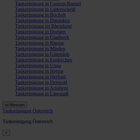
Tankreinigung in Castrop-Rauxel
Tankreinigung in Lüdenscheid
Tankreinigung in Bocholt
Tankreinigung in Dinslaken
Tankreinigung im Rheinland
Tankreinigung in Dorsten
Tankreinigung in Gladbeck
Tankreinigung in Rheine
Tankreinigung in Minden
Tankreinigung in Gütersloh
Tankreinigung in Euskirchen
Tankreinigung in Unna
Tankreinigung in Herten
Tankreinigung in Herford
Tankreinigung in Detmold
Tankreinigung in Arnsberg
Tankreinigung in Lippstadt
schliessen
Tankreinigung Österreich
Tankreinigung Österreich
×