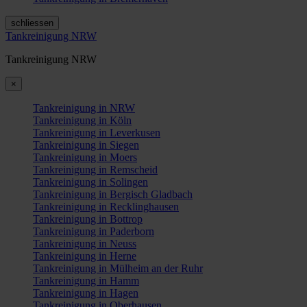
schliessen
Tankreinigung NRW
Tankreinigung NRW
×
Tankreinigung in NRW
Tankreinigung in Köln
Tankreinigung in Leverkusen
Tankreinigung in Siegen
Tankreinigung in Moers
Tankreinigung in Remscheid
Tankreinigung in Solingen
Tankreinigung in Bergisch Gladbach
Tankreinigung in Recklinghausen
Tankreinigung in Bottrop
Tankreinigung in Paderborn
Tankreinigung in Neuss
Tankreinigung in Herne
Tankreinigung in Mülheim an der Ruhr
Tankreinigung in Hamm
Tankreinigung in Hagen
Tankreinigung in Oberhausen