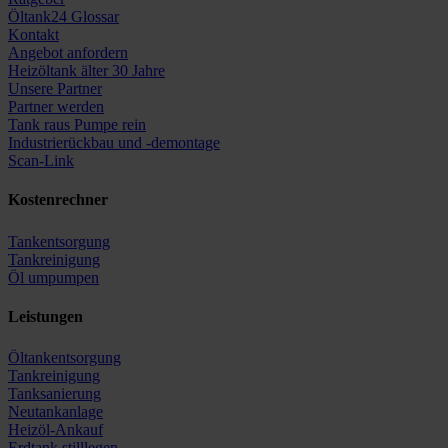
Öltank24 Glossar
Kontakt
Angebot anfordern
Heizöltank älter 30 Jahre
Unsere Partner
Partner werden
Tank raus Pumpe rein
Industrierückbau und -demontage
Scan-Link
Kostenrechner
Tankentsorgung
Tankreinigung
Öl umpumpen
Leistungen
Öltankentsorgung
Tankreinigung
Tanksanierung
Neutankanlage
Heizöl-Ankauf
Erdtank stilllegen