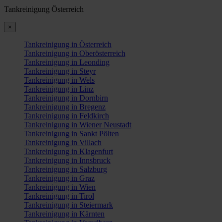
Tankreinigung Österreich
×
Tankreinigung in Österreich
Tankreinigung in Oberösterreich
Tankreinigung in Leonding
Tankreinigung in Steyr
Tankreinigung in Wels
Tankreinigung in Linz
Tankreinigung in Dornbirn
Tankreinigung in Bregenz
Tankreinigung in Feldkirch
Tankreinigung in Wiener Neustadt
Tankreinigung in Sankt Pölten
Tankreinigung in Villach
Tankreinigung in Klagenfurt
Tankreinigung in Innsbruck
Tankreinigung in Salzburg
Tankreinigung in Graz
Tankreinigung in Wien
Tankreinigung in Tirol
Tankreinigung in Steiermark
Tankreinigung in Kärnten