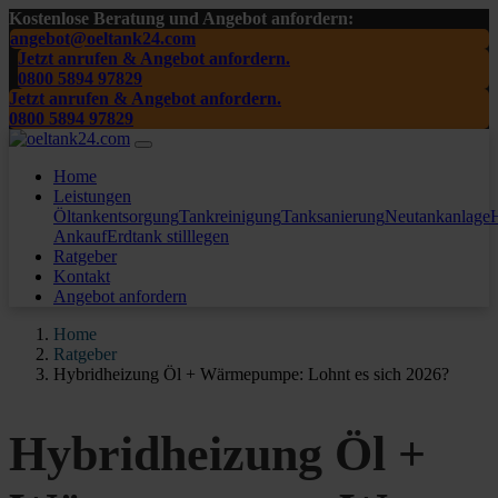
Kostenlose Beratung und Angebot anfordern:
angebot@oeltank24.com
Jetzt anrufen & Angebot anfordern.
0800 5894 97829
Jetzt anrufen & Angebot anfordern.
0800 5894 97829
Home
Leistungen
Öltankentsorgung
Tankreinigung
Tanksanierung
Neutankanlage
H
Ankauf
Erdtank stilllegen
Ratgeber
Kontakt
Angebot anfordern
Home
Ratgeber
Hybridheizung Öl + Wärmepumpe: Lohnt es sich 2026?
Hybridheizung Öl +