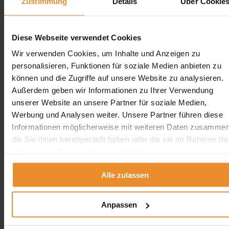
Zustimmung
Details
Über Cookie
alle Betriebe dieselbe Situation beurteilt haben – ein
Pauschalangebot ohne Besichtigung ist bei Altbauten kein
Diese Webseite verwendet Cookies
verlässliches Angebot.
Wir verwenden Cookies, um Inhalte und Anzeigen zu
personalisieren, Funktionen für soziale Medien anbieten zu
Tipp:
Beschreiben Sie beim ersten Kontakt so genau wie
können und die Zugriffe auf unsere Website zu analysieren.
möglich: Baujahr des Gebäudes, ob Denkmalschutz
Außerdem geben wir Informationen zu Ihrer Verwendung
unserer Website an unsere Partner für soziale Medien,
besteht, Treppenart und -breite, Tankgröße und -material
Werbung und Analysen weiter. Unsere Partner führen diese
sowie die Entfernung zur nächsten befahrbaren Fläche.
Informationen möglicherweise mit weiteren Daten zusammen
Das ermöglicht eine realistische Ersteinschätzung – auch
die Sie ihnen bereitgestellt haben oder die sie im Rahmen Ihr
ohne sofortige Besichtigung.
Nutzung der Dienste gesammelt haben.
Alle zulassen
Fazit
Anpassen
Ein Öltank in einem denkmalgeschützten Altbau mit steiler