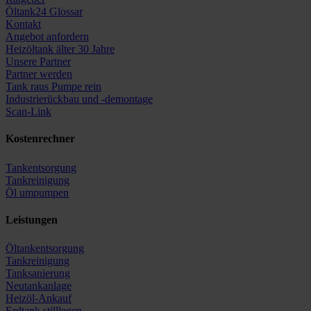
Öltank24 Glossar
Kontakt
Angebot anfordern
Heizöltank älter 30 Jahre
Unsere Partner
Partner werden
Tank raus Pumpe rein
Industrierückbau und -demontage
Scan-Link
Kostenrechner
Tankentsorgung
Tankreinigung
Öl umpumpen
Leistungen
Öltankentsorgung
Tankreinigung
Tanksanierung
Neutankanlage
Heizöl-Ankauf
Erdtank stilllegen