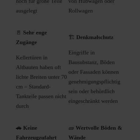
noch für große Teile
von Hubwagen oder
ausgelegt
Rollwagen
🚪
Sehr enge
🏗️
Denkmalschutz
Zugänge
Eingriffe in
Kellertüren in
Bausubstanz, Böden
Altbauten haben oft
oder Fassaden können
lichte Breiten unter 70
genehmigungspflichtig
cm – Standard-
sein oder behördlich
Tankteile passen nicht
eingeschränkt werden
durch
🚗 Keine
🧱
Wertvolle Böden &
Fahrzeugzufahrt
Wände