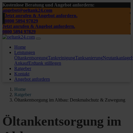
Kostenlose Beratung und Angebot anfordern:
angebot@oeltank24.com
Jetzt anrufen & Angebot anfordern.
0800 5894 97829
Jetzt anrufen & Angebot anfordern.
0800 5894 97829
Home
Leistungen
Öltankentsorgung
Tankreinigung
Tanksanierung
Neutankanlage
H
Ankauf
Erdtank stilllegen
Ratgeber
Kontakt
Angebot anfordern
Home
Ratgeber
Öltankentsorgung im Altbau: Denkmalschutz & Zuwegung
Öltankentsorgung im