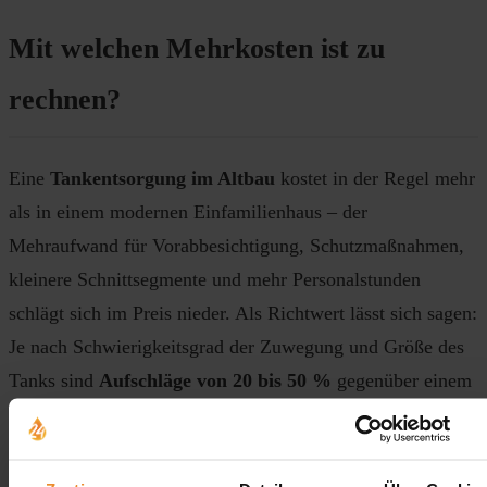
Mit welchen Mehrkosten ist zu
rechnen?
Eine
Tankentsorgung im Altbau
kostet in der Regel mehr
als in einem modernen Einfamilienhaus – der
Mehraufwand für Vorabbesichtigung, Schutzmaßnahmen,
kleinere Schnittsegmente und mehr Personalstunden
schlägt sich im Preis nieder. Als Richtwert lässt sich sagen:
Je nach Schwierigkeitsgrad der Zuwegung und Größe des
Tanks sind
Aufschläge von 20 bis 50 %
gegenüber einem
Standardauftrag realistisch.
Wer mehrere Angebote einholt, sollte darauf achten, dass