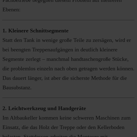
Fachbetriebe begegnen diesem Problem auf mehreren
Ebenen:
1. Kleinere Schnittsegmente
Statt den Tank in wenige große Teile zu zersägen, wird er
bei beengten Treppenaufgängen in deutlich kleinere
Segmente zerlegt – manchmal handtaschengroße Stücke,
die problemlos einzeln nach oben getragen werden können.
Das dauert länger, ist aber die sicherste Methode für die
Bausubstanz.
2. Leichtwerkzeug und Handgeräte
Im Altbaukeller kommen keine schweren Maschinen zum
Einsatz, die das Holz der Treppe oder den Kellerboden
belasten. Stattdessen arbeiten die Monteure mit