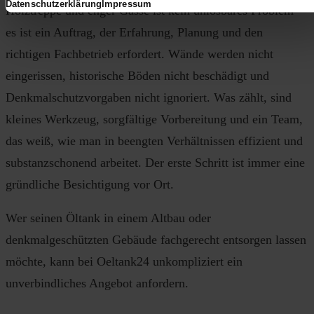
Datenschutzerklärung
Impressum
Holztreppe und enger Gasse ist kein unlösbares Problem –
es ist ein Auftrag, der Erfahrung, Planung und den
richtigen Fachbetrieb erfordert. Wände werden nicht
eingerissen, historische Böden nicht beschädigt und
Denkmalschutzvorgaben nicht ignoriert. Was zählt, sind
kleines Werkzeug, sorgfältige Vorbereitung und ein Team,
das weiß, wie man in beengten Verhältnissen effizient und
substanzschonend arbeitet. Der erste Schritt ist immer eine
gründliche Besichtigung vor Ort.
Wer seinen Öltank in einem Altbau oder
denkmalgeschützten Gebäude fachgerecht entsorgen lassen
möchte, kann bei Oeltank24 unkompliziert ein
unverbindliches Angebot anfordern.