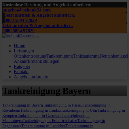
Kostenlose Beratung und Angebot anfordern:
angebot@oeltank24.com
Jetzt anrufen & Angebot anfordern.
0800 5894 97829
Jetzt anrufen & Angebot anfordern.
0800 5894 97829
Home
Leistungen
Öltankentsorgung
Tankreinigung
Tanksanierung
Neutankanlage
H
Ankauf
Erdtank stilllegen
Ratgeber
Kontakt
Angebot anfordern
Tankreinigung Bayern
Tankreinigung in Bayern
Tankreinigung in Passau
Tankreinigung in
Rosenheim
Tankreinigung in Lindau
Tankreinigung in Ulm
Tankreinigung in
Kempten
Tankreinigung in Garmisch
Tankreinigung in
Memmingen
Tankreinigung in Friedrichshafen
Tankreinigung in
Regensburg
Tankreinigung in Landshut
Tankreinigung in