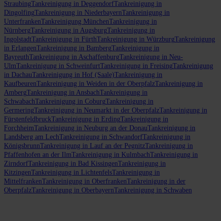
Straubing
Tankreinigung in Deggendorf
Tankreinigung in
Dingolfing
Tankreinigung in Niederbayern
Tankreinigung in
Unterfranken
Tankreinigung München
Tankreinigung in
Nürnberg
Tankreinigung in Augsburg
Tankreinigung in
Ingolstadt
Tankreinigung in Fürth
Tankreinigung in Würzburg
Tankreinigung
in Erlangen
Tankreinigung in Bamberg
Tankreinigung in
Bayreuth
Tankreinigung in Aschaffenburg
Tankreinigung in Neu-
Ulm
Tankreinigung in Schweinfurt
Tankreinigung in Freising
Tankreinigung
in Dachau
Tankreinigung in Hof (Saale)
Tankreinigung in
Kaufbeuren
Tankreinigung in Weiden in der Oberpfalz
Tankreinigung in
Amberg
Tankreinigung in Ansbach
Tankreinigung in
Schwabach
Tankreinigung in Coburg
Tankreinigung in
Germering
Tankreinigung in Neumarkt in der Oberpfalz
Tankreinigung in
Fürstenfeldbruck
Tankreinigung in Erding
Tankreinigung in
Forchheim
Tankreinigung in Neuburg an der Donau
Tankreinigung in
Landsberg am Lech
Tankreinigung in Schwandorf
Tankreinigung in
Königsbrunn
Tankreinigung in Lauf an der Pegnitz
Tankreinigung in
Pfaffenhofen an der Ilm
Tankreinigung in Kulmbach
Tankreinigung in
Zirndorf
Tankreinigung in Bad Kissingen
Tankreinigung in
Kitzingen
Tankreinigung in Lichtenfels
Tankreinigung in
Mittelfranken
Tankreinigung in Oberfranken
Tankreinigung in der
Oberpfalz
Tankreinigung in Oberbayern
Tankreinigung in Schwaben