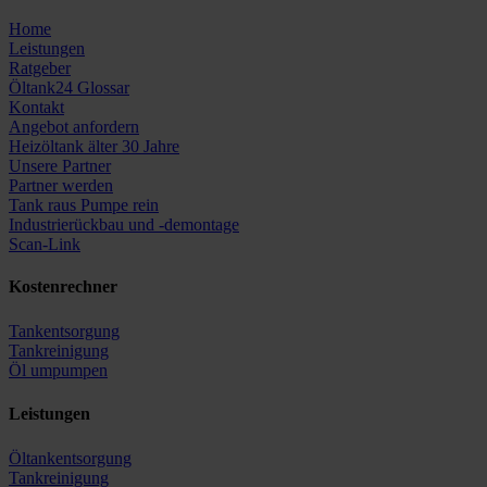
Home
Leistungen
Ratgeber
Öltank24 Glossar
Kontakt
Angebot anfordern
Heizöltank älter 30 Jahre
Unsere Partner
Partner werden
Tank raus Pumpe rein
Industrierückbau und -demontage
Scan-Link
Kostenrechner
Tankentsorgung
Tankreinigung
Öl umpumpen
Leistungen
Öltankentsorgung
Tankreinigung