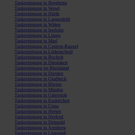
Tankreinigung in Bergheim
Tankreinigung in Wesel
Tankreinigung in Hürth
Tankreinigung in Langenfeld
Tankreinigung in Witten
Tankreinigung in Iserlohn
Tankreinigung in Lünen
Tankreinigung in Marl
Tankreinigung in Castrop-Rauxel
Tankreinigung in Lüdenscheid
Tankreinigung in Bocholt
Tankreinigung in Dinslaken
Tankreinigung im Rheinland
Tankreinigung in Dorsten
Tankreinigung in Gladbeck
Tankreinigung in Rheine
Tankreinigung in Minden
Tankreinigung in Gütersloh
Tankreinigung in Euskirchen
Tankreinigung in Unna
Tankreinigung in Herten
Tankreinigung in Herford
Tankreinigung in Detmold
Tankreinigung in Arnsberg
Tankreinigung in Lippstadt