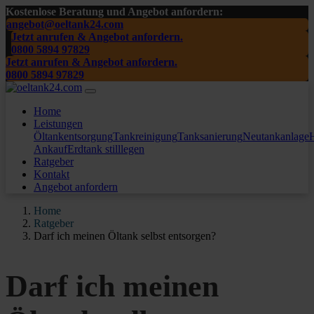
Kostenlose Beratung und Angebot anfordern:
angebot@oeltank24.com
Jetzt anrufen & Angebot anfordern.
0800 5894 97829
Jetzt anrufen & Angebot anfordern.
0800 5894 97829
Home
Leistungen
Öltankentsorgung
Tankreinigung
Tanksanierung
Neutankanlage
H
Ankauf
Erdtank stilllegen
Ratgeber
Kontakt
Angebot anfordern
Home
Ratgeber
Darf ich meinen Öltank selbst entsorgen?
Darf ich meinen