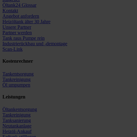
Öltank24 Glossar
Kontakt
Angebot anfordern
Heizöltank älter 30 Jahre
Unsere Partner
Partner werden
Tank raus Pumpe rein
Industrierückbau und -demontage
Scan-Link
Kostenrechner
Tankentsorgung
Tankreinigung
Öl umpumpen
Leistungen
Öltankentsorgung
Tankreinigung
Tanksanierung
Neutankanlage
Heizöl-Ankauf
Erdtank stilllegen