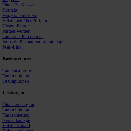
Öltank24 Glossar
Kontakt
Angebot anfordern
Heizöltank älter 30 Jahre
Unsere Partner
Partner werden
Tank raus Pumpe rein
Industrierückbau und -demontage
Scan-Link
Kostenrechner
Tankentsorgung
Tankreinigung
Öl umpumpen
Leistungen
Öltankentsorgung
Tankreinigung
Tanksanierung
Neutankanlage
Heizöl-Ankauf
Erdtank stilllegen