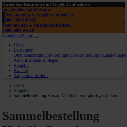
Kostenlose Beratung und Angebot anfordern:
angebot@oeltank24.com
Jetzt anrufen & Angebot anfordern.
0800 5894 97829
Jetzt anrufen & Angebot anfordern.
0800 5894 97829
Home
Leistungen
Öltankentsorgung
Tankreinigung
Tanksanierung
Neutankanlage
H
Ankauf
Erdtank stilllegen
Ratgeber
Kontakt
Angebot anfordern
Home
Ratgeber
Sammelbestellung Heizöl: Mit Nachbarn günstiger tanken
Sammelbestellung