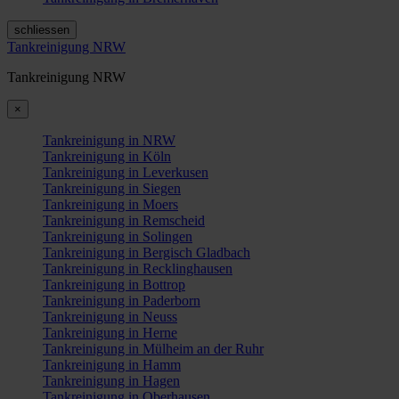
schliessen
Tankreinigung NRW
Tankreinigung NRW
×
Tankreinigung in NRW
Tankreinigung in Köln
Tankreinigung in Leverkusen
Tankreinigung in Siegen
Tankreinigung in Moers
Tankreinigung in Remscheid
Tankreinigung in Solingen
Tankreinigung in Bergisch Gladbach
Tankreinigung in Recklinghausen
Tankreinigung in Bottrop
Tankreinigung in Paderborn
Tankreinigung in Neuss
Tankreinigung in Herne
Tankreinigung in Mülheim an der Ruhr
Tankreinigung in Hamm
Tankreinigung in Hagen
Tankreinigung in Oberhausen