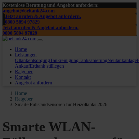
Kostenlose Beratung und Angebot anfordern:
angebot@oeltank24.com
Jetzt anrufen & Angebot anfordern.
0800 5894 97829
Jetzt anrufen & Angebot anfordern.
0800 5894 97829
Home
Leistungen
Öltankentsorgung
Tankreinigung
Tanksanierung
Neutankanlage
H
Ankauf
Erdtank stilllegen
Ratgeber
Kontakt
Angebot anfordern
Home
Ratgeber
Smarte Füllstandsensoren für Heizöltanks 2026
Smarte WLAN-