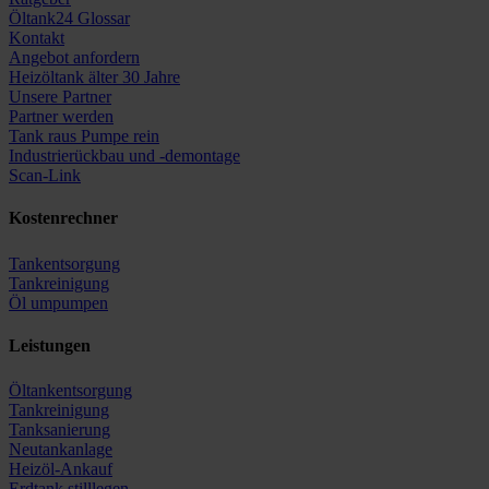
Öltank24 Glossar
Kontakt
Angebot anfordern
Heizöltank älter 30 Jahre
Unsere Partner
Partner werden
Tank raus Pumpe rein
Industrierückbau und -demontage
Scan-Link
Kostenrechner
Tankentsorgung
Tankreinigung
Öl umpumpen
Leistungen
Öltankentsorgung
Tankreinigung
Tanksanierung
Neutankanlage
Heizöl-Ankauf
Erdtank stilllegen