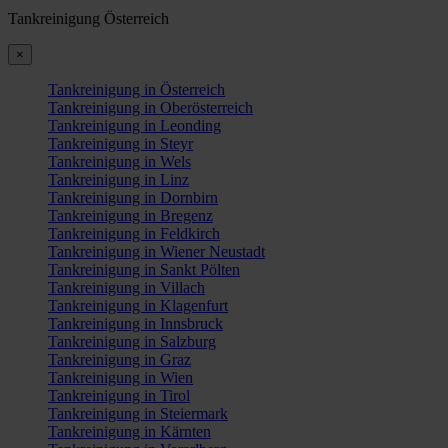
Tankreinigung Österreich
×
Tankreinigung in Österreich
Tankreinigung in Oberösterreich
Tankreinigung in Leonding
Tankreinigung in Steyr
Tankreinigung in Wels
Tankreinigung in Linz
Tankreinigung in Dornbirn
Tankreinigung in Bregenz
Tankreinigung in Feldkirch
Tankreinigung in Wiener Neustadt
Tankreinigung in Sankt Pölten
Tankreinigung in Villach
Tankreinigung in Klagenfurt
Tankreinigung in Innsbruck
Tankreinigung in Salzburg
Tankreinigung in Graz
Tankreinigung in Wien
Tankreinigung in Tirol
Tankreinigung in Steiermark
Tankreinigung in Kärnten